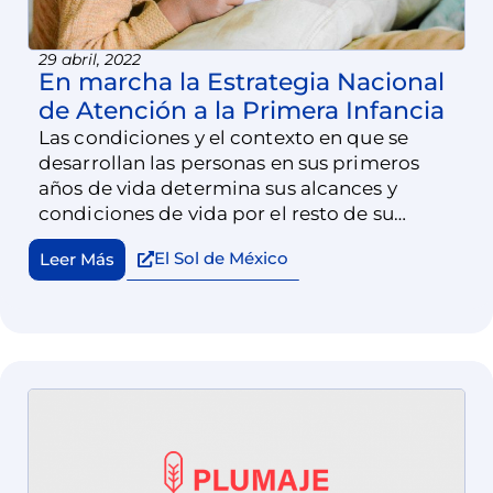
29 abril, 2022
En marcha la Estrategia Nacional
de Atención a la Primera Infancia
Las condiciones y el contexto en que se
desarrollan las personas en sus primeros
años de vida determina sus alcances y
condiciones de vida por el resto de su
existencia. Innumerables estudios científicos
El Sol de México
Leer Más
de todas las disciplinas, lo comprueban.