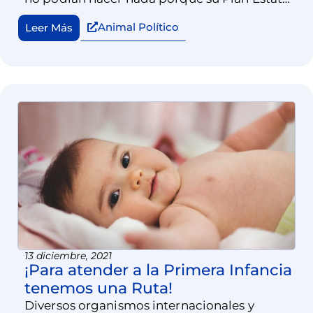
de Desarrollo y sus programas sectoriales,
Animal Político
Leer Más
especiales o institucionales no lo
consideraban.
13 diciembre, 2021
¡Para atender a la Primera Infancia
tenemos una Ruta!
Diversos organismos internacionales y