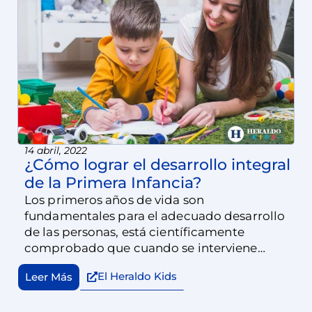
14 abril, 2022
¿Cómo lograr el desarrollo integral
de la Primera Infancia?
Los primeros años de vida son
fundamentales para el adecuado desarrollo
de las personas, está científicamente
comprobado que cuando se interviene
oportunamente en los primeros años de vida
El Heraldo Kids
Leer Más
se forman adultos con una sólida estructura
mental y emocional.