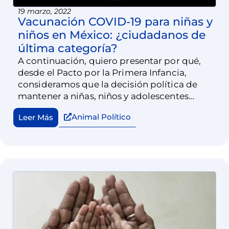
19 marzo, 2022
Vacunación COVID-19 para niñas y
niños en México: ¿ciudadanos de
última categoría?
A continuación, quiero presentar por qué,
desde el Pacto por la Primera Infancia,
consideramos que la decisión política de
mantener a niñas, niños y adolescentes
menores de 15 años fuera del esquema de
Animal Político
Leer Más
vacunación COVID-19 es insostenible desde
un punto de vista técnico, pero también
ético.