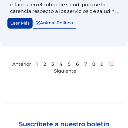
infancia en el rubro de salud, porque la
carencia respecto a los servicios de salud ha
aumentado. Los legisladores tienen la
Animal Político
Leer Más
responsabilidad de escuchar, de representar
y defender a más 38 millones de niñas y
niños, incluidos 13 millones menores de seis
años, aunque ninguno de ellos vote.
Anterior
1
2
3
4
5
6
7
8
9
10
Siguiente
Suscríbete a nuestro boletín