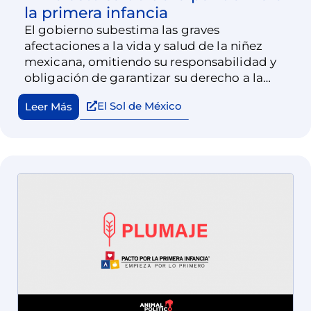
la primera infancia
El gobierno subestima las graves
afectaciones a la vida y salud de la niñez
mexicana, omitiendo su responsabilidad y
obligación de garantizar su derecho a la
salud, al excluirlos de la vacunación universal
El Sol de México
Leer Más
contra el Covid-19.