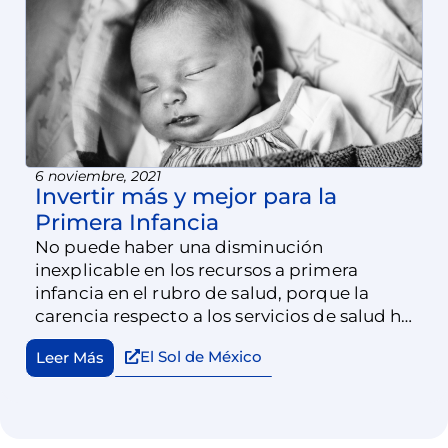
6 noviembre, 2021
Invertir más y mejor para la
Primera Infancia
No puede haber una disminución
inexplicable en los recursos a primera
infancia en el rubro de salud, porque la
carencia respecto a los servicios de salud ha
aumentado. Los legisladores tienen la
El Sol de México
Leer Más
responsabilidad de escuchar, de representar
y defender a más 38 millones de niñas y
niños, incluidos 13 millones menores de seis
años, aunque ninguno de ellos vote.