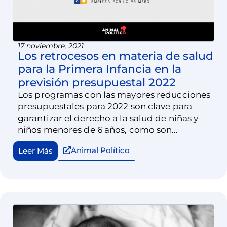
17 noviembre, 2021
Los retrocesos en materia de salud
para la Primera Infancia en la
previsión presupuestal 2022
Los programas con las mayores reducciones
presupuestales para 2022 son clave para
garantizar el derecho a la salud de niñas y
niños menores de 6 años, como son
“Atención a la Salud” del INSABI, que
Animal Político
Leer Más
aumenta un 30% pero en la asignación para
la Primera Infancia experimenta una brutal
reducción de 91%.