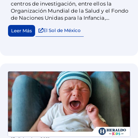
centros de investigación, entre ellos la
Organización Mundial de la Salud y el Fondo
de Naciones Unidas para la Infancia,
desarrollaron el marco conceptual del
El Sol de México
Leer Más
cuidado cariñoso y sensible que justo busca
identificar cuáles son los aspectos más
apremiantes para proteger en los primeros
años de vida.