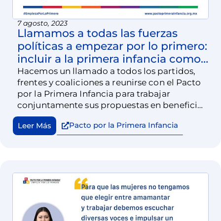
7 agosto, 2023
Llamamos a todas las fuerzas
políticas a empezar por lo primero:
incluir a la primera infancia como
prioridad en sus proyectos de
Hacemos un llamado a todos los partidos,
frentes y coaliciones a reunirse con el Pacto
nación
por la Primera Infancia para trabajar
conjuntamente sus propuestas en beneficio
de la niñez temprana.
Pacto por la Primera Infancia
Leer Más