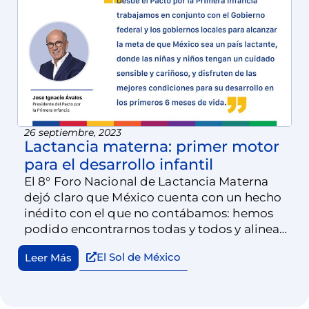
26 septiembre, 2023
Lactancia materna: primer motor
para el desarrollo infantil
El 8° Foro Nacional de Lactancia Materna
dejó claro que México cuenta con un hecho
inédito con el que no contábamos: hemos
podido encontrarnos todas y todos y alinear
nuestros retos y visiones sobre la
El Sol de México
Leer Más
importancia de dotar al país de una
Estrategia Nacional de Lactancia Materna