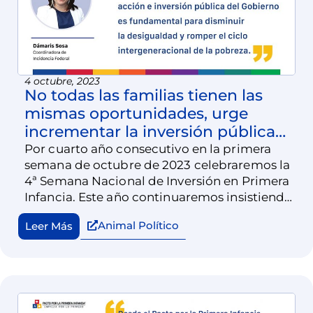
4 octubre, 2023
No todas las familias tienen las
mismas oportunidades, urge
incrementar la inversión pública
en la primera infancia
Por cuarto año consecutivo en la primera
semana de octubre de 2023 celebraremos la
4ª Semana Nacional de Inversión en Primera
Infancia. Este año continuaremos insistiendo
en la importancia de visibilizar los pocos
Animal Político
Leer Más
recursos que reciben niñas y niños menores
de 6 años a través de los programas públicos
para la primera infancia en México.