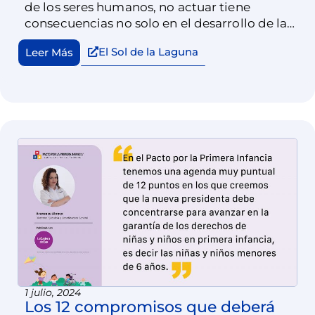
de los seres humanos, no actuar tiene
consecuencias no solo en el desarrollo de las
personas sino en el desarrollo del país
El Sol de la Laguna
Leer Más
entero.
1 julio, 2024
Los 12 compromisos que deberá