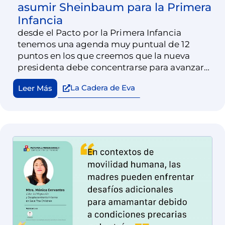
asumir Sheinbaum para la Primera
Infancia
desde el Pacto por la Primera Infancia
tenemos una agenda muy puntual de 12
puntos en los que creemos que la nueva
presidenta debe concentrarse para avanzar
en la garantía de los derechos de niñas y
La Cadera de Eva
Leer Más
niños en primera infancia.