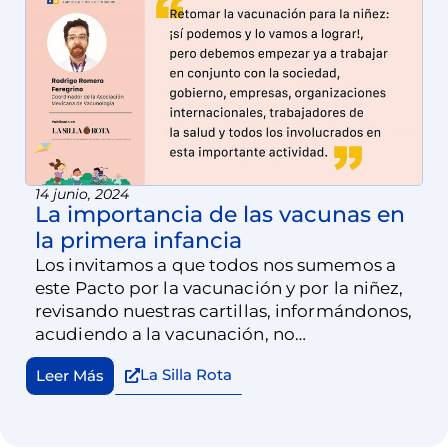
14 junio, 2024
La importancia de las vacunas en
la primera infancia
Los invitamos a que todos nos sumemos a
este Pacto por la vacunación y por la niñez,
revisando nuestras cartillas, informándonos,
acudiendo a la vacunación, no
compartiendo información errónea,
La Silla Rota
Leer Más
investigando las fuentes de información y
más.