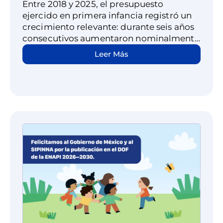
gasto público
Entre 2018 y 2025, el presupuesto
ejercido en primera infancia registró un
crecimiento relevante: durante seis años
consecutivos aumentaron nominalmente
los recursos destinados a este grupo.
Leer Más