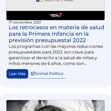
17 noviembre, 2021
Los retrocesos en materia de salud
para la Primera Infancia en la
previsión presupuestal 2022
Los programas con las mayores reducciones
presupuestales para 2022 son clave para
garantizar el derecho a la salud de niñas y
niños menores de 6 años, como son
“Atención a la Salud” del INSABI, que
Animal Político
Leer Más
aumenta un 30% pero en la asignación para
la Primera Infancia experimenta una brutal
reducción de 91%.