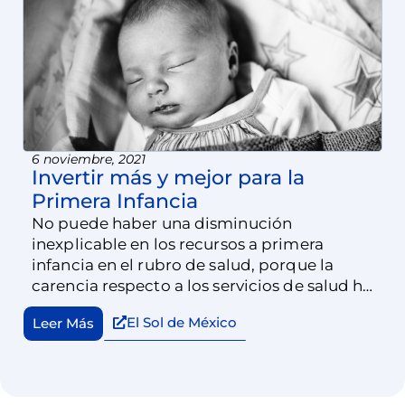
6 noviembre, 2021
Invertir más y mejor para la
Primera Infancia
No puede haber una disminución
inexplicable en los recursos a primera
infancia en el rubro de salud, porque la
carencia respecto a los servicios de salud ha
aumentado. Los legisladores tienen la
El Sol de México
Leer Más
responsabilidad de escuchar, de representar
y defender a más 38 millones de niñas y
niños, incluidos 13 millones menores de seis
años, aunque ninguno de ellos vote.