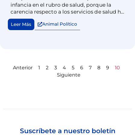
infancia en el rubro de salud, porque la
carencia respecto a los servicios de salud ha
aumentado. Los legisladores tienen la
Animal Político
Leer Más
responsabilidad de escuchar, de representar
y defender a más 38 millones de niñas y
niños, incluidos 13 millones menores de seis
años, aunque ninguno de ellos vote.
Anterior
1
2
3
4
5
6
7
8
9
10
Siguiente
Suscríbete a nuestro boletín