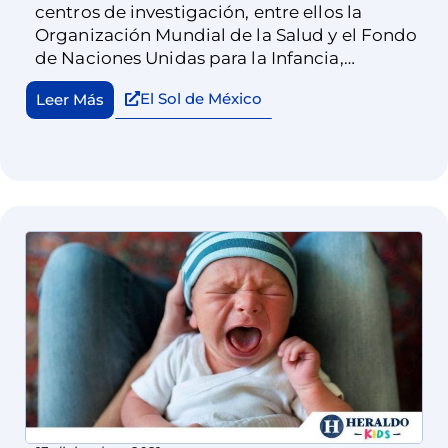
centros de investigación, entre ellos la
Organización Mundial de la Salud y el Fondo
de Naciones Unidas para la Infancia,
desarrollaron el marco conceptual del
El Sol de México
Leer Más
cuidado cariñoso y sensible que justo busca
identificar cuáles son los aspectos más
apremiantes para proteger en los primeros
años de vida.