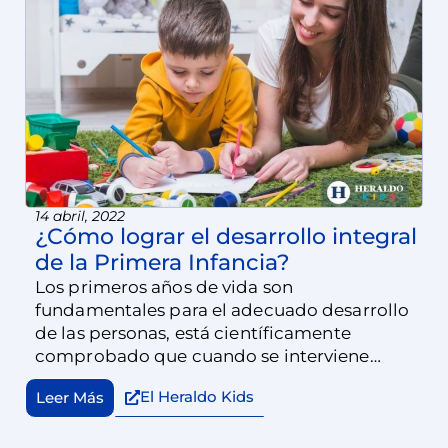
14 abril, 2022
¿Cómo lograr el desarrollo integral
de la Primera Infancia?
Los primeros años de vida son
fundamentales para el adecuado desarrollo
de las personas, está científicamente
comprobado que cuando se interviene
oportunamente en los primeros años de vida
El Heraldo Kids
Leer Más
se forman adultos con una sólida estructura
mental y emocional.