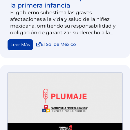
la primera infancia
El gobierno subestima las graves
afectaciones a la vida y salud de la niñez
mexicana, omitiendo su responsabilidad y
obligación de garantizar su derecho a la
salud, al excluirlos de la vacunación universal
El Sol de México
Leer Más
contra el Covid-19.