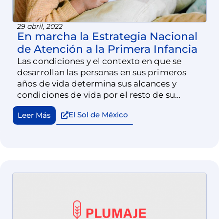
29 abril, 2022
En marcha la Estrategia Nacional
de Atención a la Primera Infancia
Las condiciones y el contexto en que se
desarrollan las personas en sus primeros
años de vida determina sus alcances y
condiciones de vida por el resto de su
existencia. Innumerables estudios científicos
El Sol de México
Leer Más
de todas las disciplinas, lo comprueban.