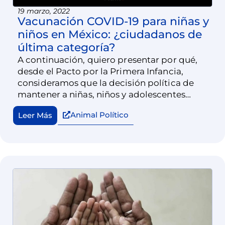
19 marzo, 2022
Vacunación COVID-19 para niñas y
niños en México: ¿ciudadanos de
última categoría?
A continuación, quiero presentar por qué,
desde el Pacto por la Primera Infancia,
consideramos que la decisión política de
mantener a niñas, niños y adolescentes
menores de 15 años fuera del esquema de
Animal Político
Leer Más
vacunación COVID-19 es insostenible desde
un punto de vista técnico, pero también
ético.