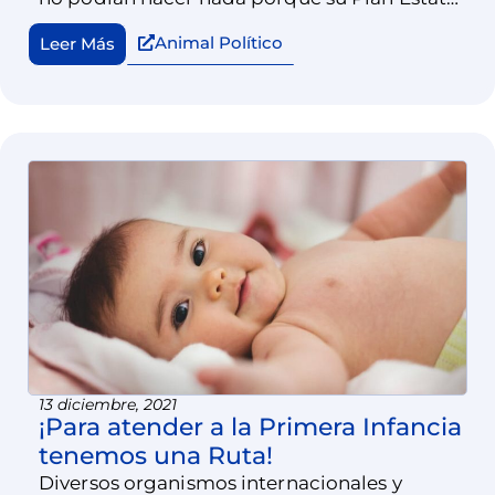
de Desarrollo y sus programas sectoriales,
Animal Político
Leer Más
especiales o institucionales no lo
consideraban.
13 diciembre, 2021
¡Para atender a la Primera Infancia
tenemos una Ruta!
Diversos organismos internacionales y