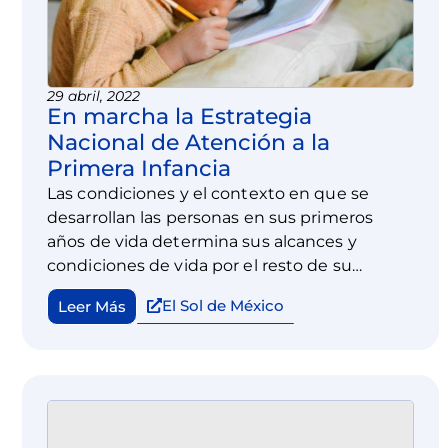
29 abril, 2022
En marcha la Estrategia
Nacional de Atención a la
Primera Infancia
Las condiciones y el contexto en que se
desarrollan las personas en sus primeros
años de vida determina sus alcances y
condiciones de vida por el resto de su
existencia. Innumerables estudios científicos
El Sol de México
Leer Más
de todas las disciplinas, lo comprueban.