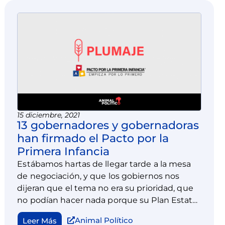
15 diciembre, 2021
13 gobernadores y gobernadoras
han firmado el Pacto por la
Primera Infancia
Estábamos hartas de llegar tarde a la mesa
de negociación, y que los gobiernos nos
dijeran que el tema no era su prioridad, que
no podían hacer nada porque su Plan Estatal
de Desarrollo y sus programas sectoriales,
Animal Político
Leer Más
especiales o institucionales no lo