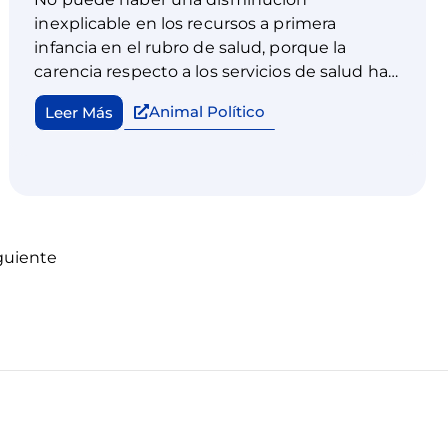
inexplicable en los recursos a primera
infancia en el rubro de salud, porque la
carencia respecto a los servicios de salud ha
aumentado. Los legisladores tienen la
Animal Político
Leer Más
responsabilidad de escuchar, de representar
y defender a más 38 millones de niñas y
niños, incluidos 13 millones menores de seis
años, aunque ninguno de ellos vote.
guiente