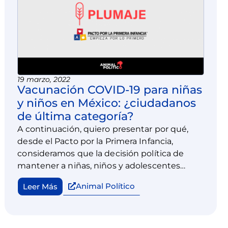
19 marzo, 2022
Vacunación COVID-19 para niñas
y niños en México: ¿ciudadanos
de última categoría?
A continuación, quiero presentar por qué,
desde el Pacto por la Primera Infancia,
consideramos que la decisión política de
mantener a niñas, niños y adolescentes
menores de 15 años fuera del esquema de
Animal Político
Leer Más
vacunación COVID-19 es insostenible desde
un punto de vista técnico, pero también
ético.