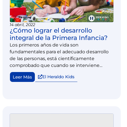
14 abril, 2022
¿Cómo lograr el desarrollo
integral de la Primera Infancia?
Los primeros años de vida son
fundamentales para el adecuado desarrollo
de las personas, está científicamente
comprobado que cuando se interviene
oportunamente en los primeros años de vida
El Heraldo Kids
Leer Más
se forman adultos con una sólida estructura
mental y emocional.