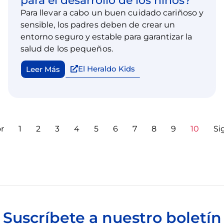
para el desarrollo de los niños?
Para llevar a cabo un buen cuidado cariñoso y
sensible, los padres deben de crear un
entorno seguro y estable para garantizar la
salud de los pequeños.
El Heraldo Kids
Leer Más
r
1
2
3
4
5
6
7
8
9
10
Si
Suscríbete a nuestro boletín