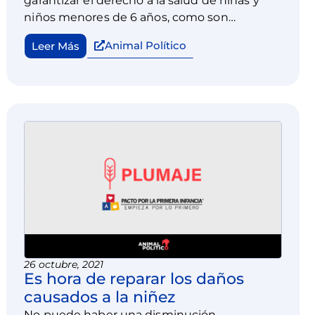
garantizar el derecho a la salud de niñas y
niños menores de 6 años, como son
“Atención a la Salud” del INSABI, que
Animal Político
Leer Más
aumenta un 30% pero en la asignación para
la Primera Infancia experimenta una brutal
reducción de 91%.
26 octubre, 2021
Es hora de reparar los daños
causados a la niñez
No puede haber una disminución