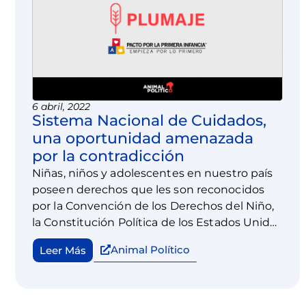
6 abril, 2022
Sistema Nacional de Cuidados,
una oportunidad amenazada
por la contradicción
Niñas, niños y adolescentes en nuestro país
poseen derechos que les son reconocidos
por la Convención de los Derechos del Niño,
la Constitución Política de los Estados Unidos
Mexicanos y la Ley General de Derechos de
Animal Político
Leer Más
Niñas, Niños y Adolescentes. Estos
instrumentos incluyen principios como el del
interés superior de la niñez, consagrado por
el artículo 4o constitucional, en el que