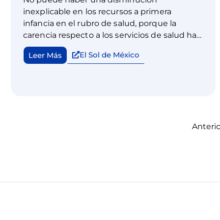
inexplicable en los recursos a primera
infancia en el rubro de salud, porque la
carencia respecto a los servicios de salud ha
aumentado. Los legisladores tienen la
El Sol de México
Leer Más
responsabilidad de escuchar, de representar
y defender a más 38 millones de niñas y
niños, incluidos 13 millones menores de seis
años, aunque ninguno de ellos vote.
Anterio