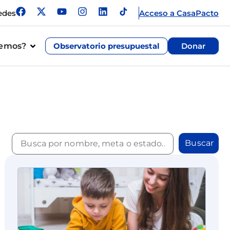
edes
Acceso a CasaPacto
cemos?
Observatorio presupuestal
Donar
Buscar