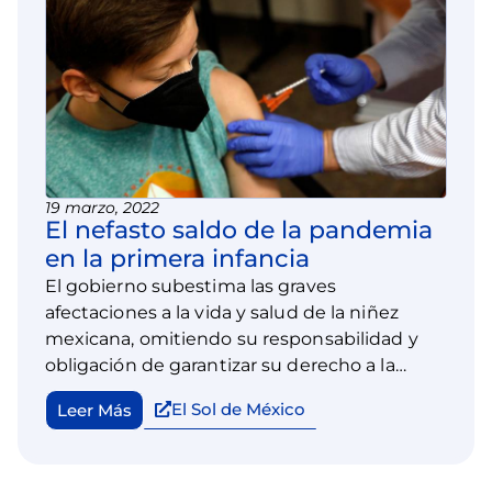
19 marzo, 2022
El nefasto saldo de la pandemia
en la primera infancia
El gobierno subestima las graves
afectaciones a la vida y salud de la niñez
mexicana, omitiendo su responsabilidad y
obligación de garantizar su derecho a la
salud, al excluirlos de la vacunación universal
El Sol de México
Leer Más
contra el Covid-19.