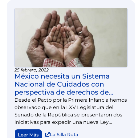
claramente las niñas, niños y adolescentes
deben ser considerados como prioridad,
especialmente por los actores
gubernamentales que toman decisiones
que les afecten de manera directa.
25 febrero, 2022
México necesita un Sistema
Nacional de Cuidados con
perspectiva de derechos de
niñez
Desde el Pacto por la Primera Infancia hemos
observado que en la LXV Legislatura del
Senado de la República se presentaron dos
iniciativas para expedir una nueva Ley
General del Sistema Nacional de Cuidados.
La Silla Rota
Leer Más