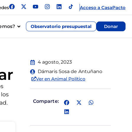
edes
Acceso a CasaPacto
cemos?
Observatorio presupuestal
Donar
4 agosto, 2023
ar
Dámaris Sosa de Antuñano
Ver en Animal Político
os
 los
Comparte:
ad.