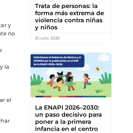
Trata de personas: la
forma más extrema de
violencia contra niñas
ar y
y niños
nte no
31 julio, 2026
e
y la
a
e
ar el
La ENAPI 2026–2030:
un paso decisivo para
char
poner a la primera
infancia en el centro