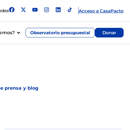
edes
Acceso a CasaPacto
cemos?
Observatorio presupuestal
Donar
de prensa y blog