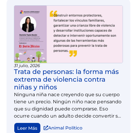
31 julio, 2026
Trata de personas: la forma más
extrema de violencia contra
niñas y niños
Ninguna niña nace creyendo que su cuerpo
tiene un precio. Ningún niño nace pensando
que su dignidad puede comprarse. Eso
ocurre cuando un adulto decide convertir su
vulnerabilidad en un negocio. Esa es, quizá, la
Animal Político
Leer Más
expresión más brutal de la trata de personas.