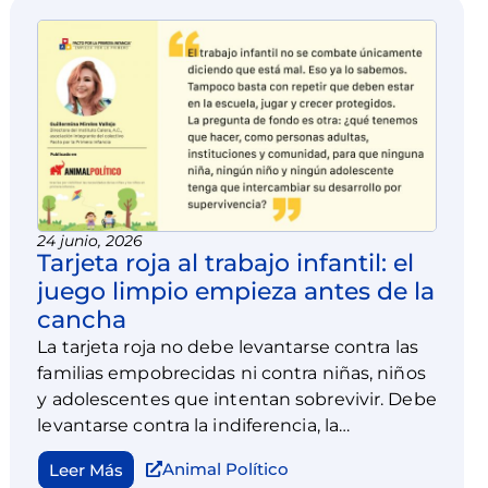
24 junio, 2026
Tarjeta roja al trabajo infantil: el
juego limpio empieza antes de la
cancha
La tarjeta roja no debe levantarse contra las
familias empobrecidas ni contra niñas, niños
y adolescentes que intentan sobrevivir. Debe
levantarse contra la indiferencia, la
explotación, la precariedad adulta y la idea
Animal Político
Leer Más
de que producir vale más que crecer.