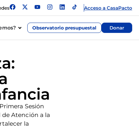
edes
Acceso a CasaPacto
cemos?
Observatorio presupuestal
Donar
a:
ca
nfancia
 Primera Sesión
 de Atención a la
talecer la