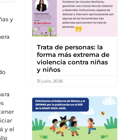
ñas y
nera
Trata de personas: la
forma más extrema de
violencia contra niñas
y niños
do
31 julio, 2026
para
es
tener
iciar
á y el
llo