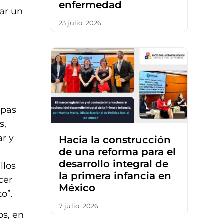
enfermedad
ar un
23 julio, 2026
apas
s,
r y
Hacia la construcción
de una reforma para el
desarrollo integral de
llos
la primera infancia en
cer
México
o”.
7 julio, 2026
os, en