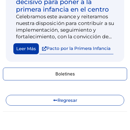
decisivo para poner a la
primera infancia en el centro
Celebramos este avance y reiteramos
nuestra disposición para contribuir a su
implementación, seguimiento y
fortalecimiento, con la convicción de
que poner a la primera infancia en el
Pacto por la Primera Infancia
Leer Más
centro es construir un país más justo,
próspero e igualitario desde el inicio.
Boletines
Regresar