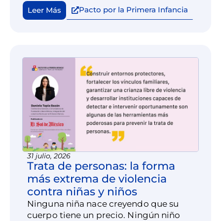
nominalmente los recursos destinados a
Pacto por la Primera Infancia
Leer Más
este grupo.
31 julio, 2026
Trata de personas: la forma
más extrema de violencia
contra niñas y niños
Ninguna niña nace creyendo que su
cuerpo tiene un precio. Ningún niño