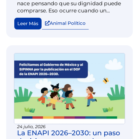
nace pensando que su dignidad puede
comprarse. Eso ocurre cuando un
adulto decide convertir su
Animal Político
Leer Más
vulnerabilidad en un negocio. Esa es,
quizá, la expresión más brutal de la trata
de personas.
24 julio, 2026
La ENAPI 2026–2030: un paso