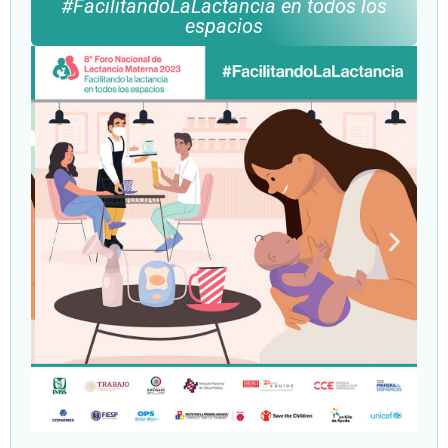
#FacilitandoLaLactancia en todos los
espacios