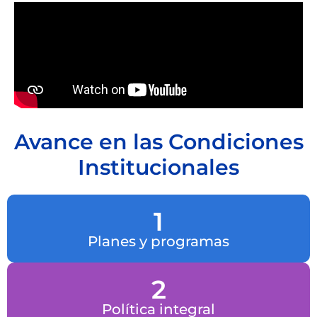
Avance en las Condiciones
Institucionales
1
Planes y programas
2
Política integral