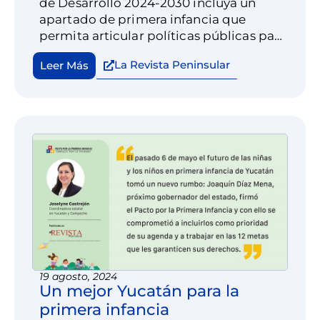
de Desarrollo 2024-2030 incluya un
apartado de primera infancia que
permita articular políticas públicas para
alcanzar el desarrollo integral de todas
La Revista Peninsular
Leer Más
las niñas y niños que nacen, viven y
crecen en Yucatán.
19 agosto, 2024
Un mejor Yucatán para la
primera infancia