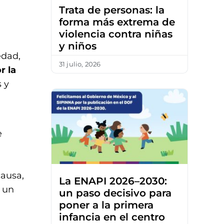
Trata de personas: la
forma más extrema de
violencia contra niñas
y niños
edad,
31 julio, 2026
r la
 y
e
causa,
La ENAPI 2026–2030:
 un
un paso decisivo para
poner a la primera
infancia en el centro