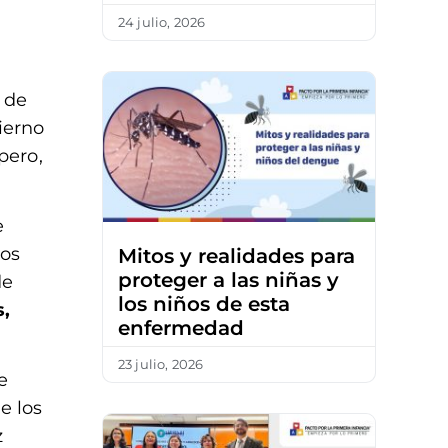
24 julio, 2026
 de
ierno
pero,
e
mos
Mitos y realidades para
proteger a las niñas y
de
los niños de esta
s,
enfermedad
23 julio, 2026
e
e los
z