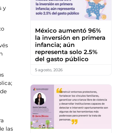
s y
co
México aumentó 96%
la inversión en primera
infancia; aún
vés
representa solo 2.5%
n
del gasto público
5 agosto, 2026
os
lica;
 de
ra
e las