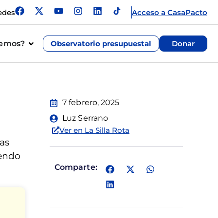
edes
Acceso a CasaPacto
cemos?
Observatorio presupuestal
Donar
7 febrero, 2025
Luz Serrano
Ver en La Silla Rota
las
yendo
Comparte: