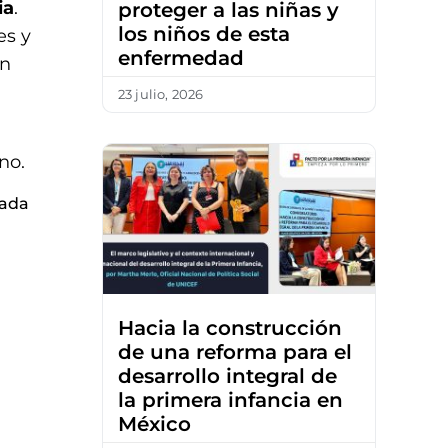
ia
.
proteger a las niñas y
los niños de esta
es y
enfermedad
un
23 julio, 2026
no.
iada
Hacia la construcción
de una reforma para el
desarrollo integral de
la primera infancia en
México