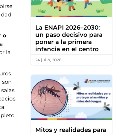
birse
idad
La ENAPI 2026–2030:
un paso decisivo para
 o
poner a la primera
la
infancia en el centro
r la
24 julio, 2026
guros
d son
 salas
pacios
ta
pleto
Mitos y realidades para