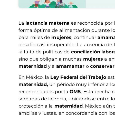
La
lactancia materna
es reconocida por 
forma óptima de alimentación durante lo
para miles de
mujeres
, continuar
amama
desafío casi insuperable. La ausencia de
la falta de políticas de
conciliación labor
sino que obligan a muchas
mujeres
a en
maternidad
y a
amamantar
o
conservar
En México, la
Ley Federal del Trabajo
est
maternidad,
un periodo muy inferior a l
recomendados por la
OMS
. Esta brecha 
semanas de licencia, ubicándose entre l
protección a la
maternidad
. México aún 
amplias y justas, en concordancia con los