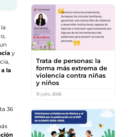
 la
o,
 un
ncia
y
Trata de personas: la
cia,
forma más extrema de
a la
violencia contra niñas
y niños
31 julio, 2026
ta 36
más
ación