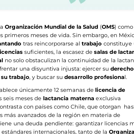
la
Organización Mundial de la Salud
(
OMS
) como
s primeros meses de vida. Sin embargo, en Méxic
ntando
tras reincorporarse al
trabajo
constituye
licencias
suficientes, la escasez de
salas de lacta
al
no solo obstaculizan la continuidad de la lactan
frentar una disyuntiva injusta: ejercer su
derecho 
 su trabajo
, y buscar su
desarrollo profesiona
l.
ablece únicamente 12 semanas de
licencia de
os seis meses de
lactancia
materna
exclusiva
contrasta con países como Chile, que otorgan has
os más avanzados de la región en materia de
tiene una deuda pendiente: garantizar licencias 
 estándares internacionales, tanto de la
Organiz