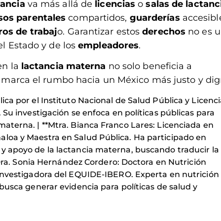
tancia
va más allá de
licencias
o
salas de lactanc
sos parentales
compartidos,
guarderías
accesibl
ros de trabaj
o. Garantizar estos
derechos
no es 
el Estado y de los
empleadores
.
en la
lactancia
materna
no solo beneficia a
ue marca el rumbo hacia un México más justo y dig
ica por el Instituto Nacional de Salud Pública y Licenc
. Su investigación se enfoca en políticas públicas para
materna. | **Mtra. Bianca Franco Lares: Licenciada en
aloa y Maestra en Salud Pública. Ha participado en
 y apoyo de la lactancia materna, buscando traducir la
***Dra. Sonia Hernández Cordero: Doctora en Nutrición
e investigadora del EQUIDE-IBERO. Experta en nutrición
 busca generar evidencia para políticas de salud y