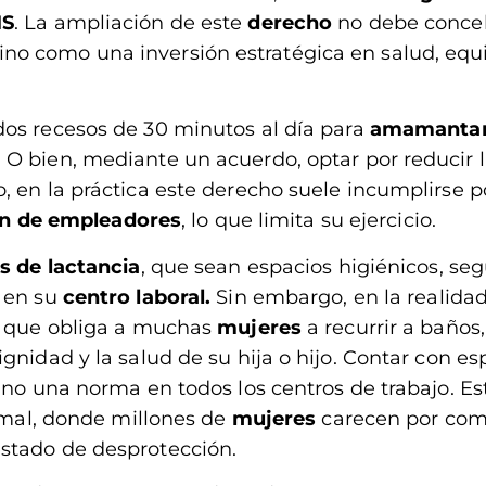
S
. La ampliación de este
derecho
no debe conce
no como una inversión estratégica en salud, equ
dos recesos de 30 minutos al día para
amamantar
O bien, mediante un acuerdo, optar por reducir 
 en la práctica este derecho suele incumplirse po
ión de empleadores
, lo que limita su ejercicio.
s de lactancia
, que sean espacios higiénicos, se
a
en su
centro laboral.
Sin embargo, en la realida
lo que obliga a muchas
mujeres
a recurrir a baños,
gnidad y la salud de su hija o hijo. Contar con es
ino una norma en todos los centros de trabajo. Es
ormal, donde millones de
mujeres
carecen por com
estado de desprotección.