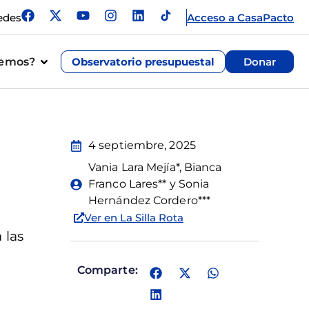
edes
Acceso a CasaPacto
cemos?
Observatorio presupuestal
Donar
4 septiembre, 2025
Vania Lara Mejía*, Bianca
Franco Lares** y Sonia
Hernández Cordero***
Ver en La Silla Rota
 las
Comparte: