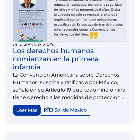
18 diciembre, 2025
Los derechos humanos
comienzan en la primera
infancia
La Convención Americana sobre Derechos
Humanos, suscrita y ratificada por México,
señala en su Artículo 19 que todo niño o niña
tiene derecho a las medidas de protección
que su condición requiera por parte de la
El Sol de México
Leer Más
familia, la sociedad y el Estado.