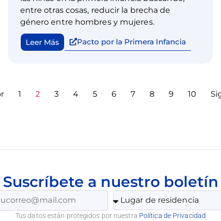
entre otras cosas, reducir la brecha de
género entre hombres y mujeres.
Pacto por la Primera Infancia
Leer Más
r
1
2
3
4
5
6
7
8
9
10
Si
Suscríbete a nuestro boletín
Tus datos están protegidos por nuestra
Política de Privacidad