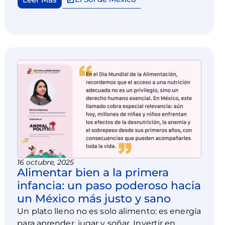
todas y todos los mexicanos.
16 octubre, 2025
Alimentar bien a la primera
infancia: un paso poderoso hacia
un México más justo y sano
Un plato lleno no es solo alimento: es energía
para aprender, jugar y soñar. Invertir en