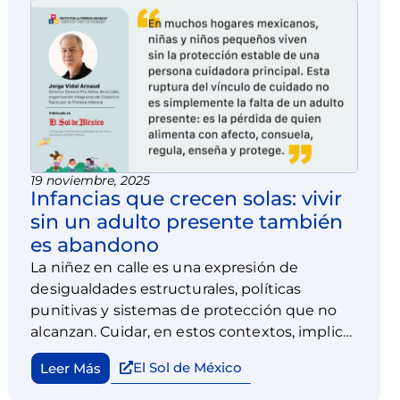
19 noviembre, 2025
Infancias que crecen solas: vivir
sin un adulto presente también
es abandono
La niñez en calle es una expresión de
desigualdades estructurales, políticas
punitivas y sistemas de protección que no
alcanzan. Cuidar, en estos contextos, implica
reparar; construir redes que devuelvan lo
El Sol de México
Leer Más
negado: la posibilidad de ser niña o niño de
manera plena en un entorno protector.