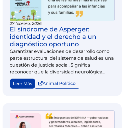
27 febrero, 2026
El síndrome de Asperger:
identidad y el derecho a un
diagnóstico oportuno
Garantizar evaluaciones de desarrollo como
parte estructural del sistema de salud es una
cuestión de justicia social. Significa
reconocer que la diversidad neurológica
existe y que el Estado tiene la
Animal Político
Leer Más
responsabilidad de generar condiciones para
que todas las infancias puedan desarrollarse
plenamente.