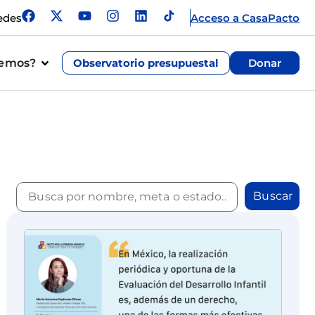
edes
Acceso a CasaPacto
cemos?
Observatorio presupuestal
Donar
Buscar