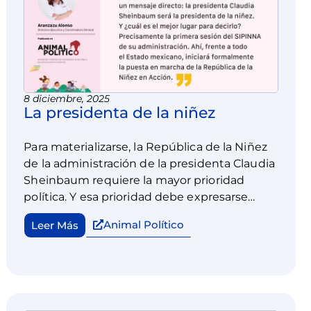
8 diciembre, 2025
La presidenta de la niñez
Para materializarse, la República de la Niñez
de la administración de la presidenta Claudia
Sheinbaum requiere la mayor prioridad
política. Y esa prioridad debe expresarse
públicamente, con claridad, frente a quienes
Animal Político
Leer Más
tienen en sus manos la capacidad de
transformar la vida de millones de niñas y
niños.