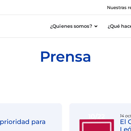
Nuestras r
¿Quienes somos?
¿Qué ha
Prensa
10/22
14 oc
 prioridad para
El 
Leó