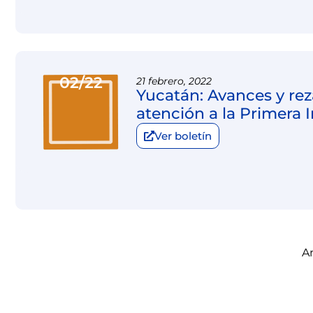
02/22
21 febrero, 2022
Yucatán: Avances y re
atención a la Primera 
Ver boletín
A