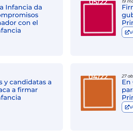
05/22
19 ma
a Infancia da
Fir
compromisos
gub
nador con el
Pri
nfancia
V
04/22
27 ab
 y candidatas a
En 
aca a firmar
par
nfancia
Pri
V