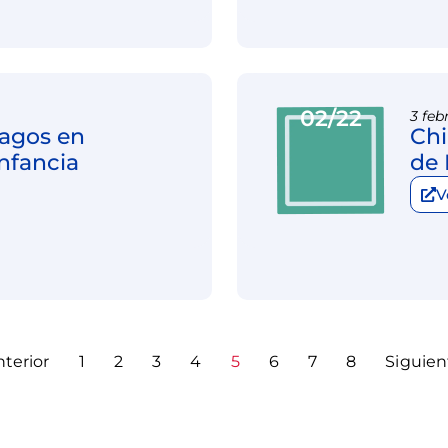
02/22
3 feb
zagos en
Chi
Infancia
de 
V
nterior
1
2
3
4
5
6
7
8
Siguien