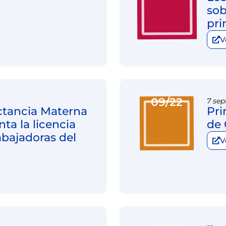
sob
pri
V
09/22
7 sep
ctancia Materna
Pri
a la licencia
de
abajadoras del
V