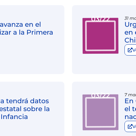
03/22
31 ma
avanza en el
Urg
zar a la Primera
en 
Chi
V
03/22
7 mar
ca tendrá datos
En 
statal sobre la
el 
 Infancia
nac
V