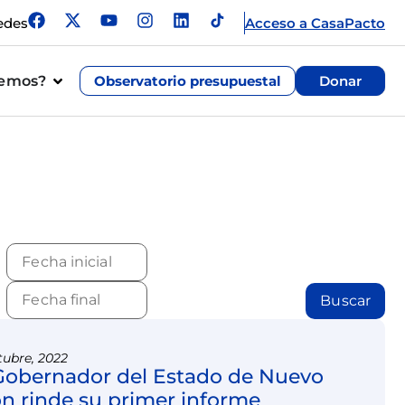
edes
Acceso a CasaPacto
cemos?
Observatorio presupuestal
Donar
Buscar
tubre, 2022
Gobernador del Estado de Nuevo
n rinde su primer informe